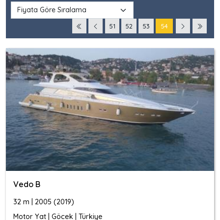
51
52
53
54
Vedo B
32 m | 2005 (2019)
Motor Yat | Göcek | Türkiye