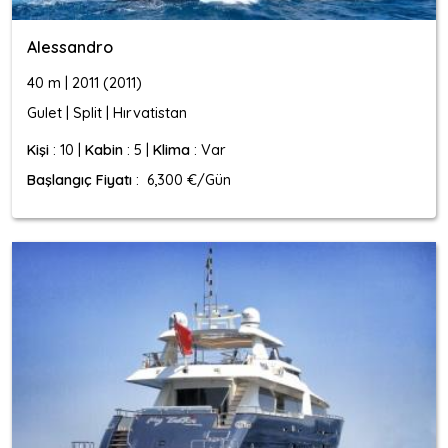
Alessandro
40 m | 2011 (2011)
Gulet | Split | Hırvatistan
Kişi
: 10 |
Kabin
: 5 |
Klima
: Var
Başlangıç Fiyatı
: 6,300 €/Gün