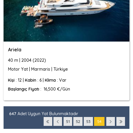
Ariela
40 m | 2004 (2022)
Motor Yat | Marmaris | Türkiye
Kişi
: 12 |
Kabin
: 6 |
Klima
: Var
Başlangıç Fiyatı
: 16,500 €/Gün
647
Adet Uygun Yat Bulunmaktadır
51
52
53
54