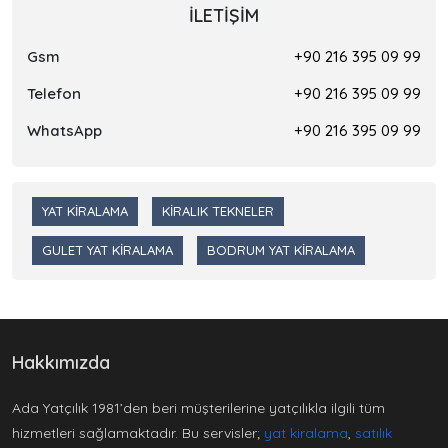
İLETIŞIM
Gsm
+90 216 395 09 99
Telefon
+90 216 395 09 99
WhatsApp
+90 216 395 09 99
YAT KIRALAMA
KIRALIK TEKNELER
GULET YAT KIRALAMA
BODRUM YAT KIRALAMA
Hakkımızda
Ada Yatçılık 1981’den beri müşterilerine yatçılıkla ilgili tüm
hizmetleri sağlamaktadır. Bu servisler;
yat kiralama
,
satılık