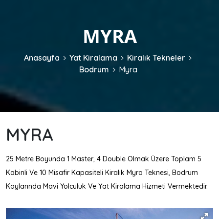
MYRA
Anasayfa
Yat Kiralama
Kiralık Tekneler
Bodrum
Myra
MYRA
25 Metre Boyunda 1 Master, 4 Double Olmak Üzere Toplam 5
Kabinli Ve 10 Misafir Kapasiteli Kiralık Myra Teknesi, Bodrum
Koylarında Mavi Yolculuk Ve Yat Kiralama Hizmeti Vermektedir.