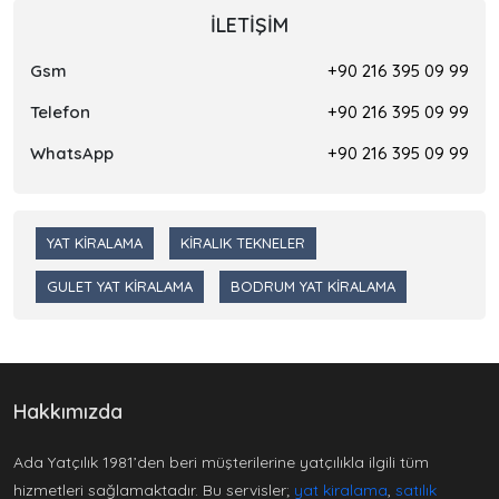
İLETIŞIM
Gsm
+90 216 395 09 99
Telefon
+90 216 395 09 99
WhatsApp
+90 216 395 09 99
YAT KIRALAMA
KIRALIK TEKNELER
GULET YAT KIRALAMA
BODRUM YAT KIRALAMA
Hakkımızda
Ada Yatçılık 1981’den beri müşterilerine yatçılıkla ilgili tüm
hizmetleri sağlamaktadır. Bu servisler;
yat kiralama
,
satılık