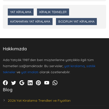
YAT KIRALAMA
KIRALIK TEKNELER
KATAMARAN YAT KIRALAMA
BODRUM YAT KIRALAMA
Hakkımızda
Ada Yatçılık 1981’den beri müşterilerine yatçılıkla ilgili tüm
hizmetleri sağlamaktadır. Bu servisler;
yat kiralama
,
satılık
tekneler
ve
yat imalatı
olarak özetlenebilir.
Blog
2026 Yat Kiralama Trendleri ve Fiyatları