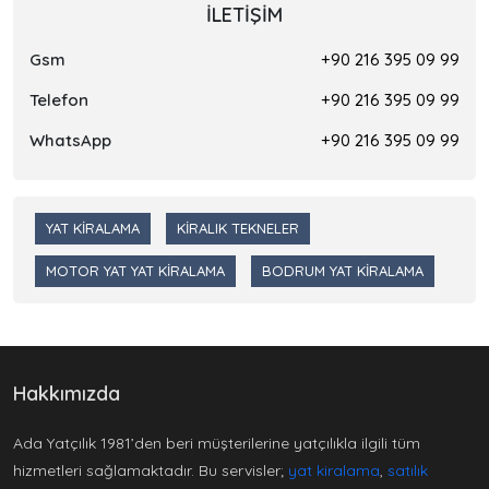
İLETIŞIM
Gsm
+90 216 395 09 99
Telefon
+90 216 395 09 99
WhatsApp
+90 216 395 09 99
YAT KIRALAMA
KIRALIK TEKNELER
MOTOR YAT YAT KIRALAMA
BODRUM YAT KIRALAMA
Hakkımızda
Ada Yatçılık 1981’den beri müşterilerine yatçılıkla ilgili tüm
hizmetleri sağlamaktadır. Bu servisler;
yat kiralama
,
satılık