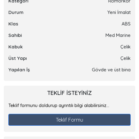
Kategori
Römorkör
Durum
Yeni İmalat
Klas
ABS
Sahibi
Med Marine
Kabuk
Çelik
Üst Yapı
Çelik
Yapılan İş
Gövde ve üst bina
TEKLIF ISTEYINIZ
Teklif formunu doldurup ayrıntılı bilgi alabilirsiniz...
Teklif Formu