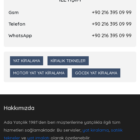
Gsm
+90 216 395 09 99
Telefon
+90 216 395 09 99
WhatsApp
+90 216 395 09 99
YAT KIRALAMA
KIRALIK TEKNELER
MOTOR YAT YAT KIRALAMA
GÖCEK YAT KIRALAMA
Hakkımızda
Ada Yatçılık 1981’den beri müşterilerine yatçılıkla ilgili tüm
hizmetleri sağlamaktadır. Bu servisler;
yat kiralama
,
satılık
tekneler
ve
yat imalatı
olarak özetlenebilir.