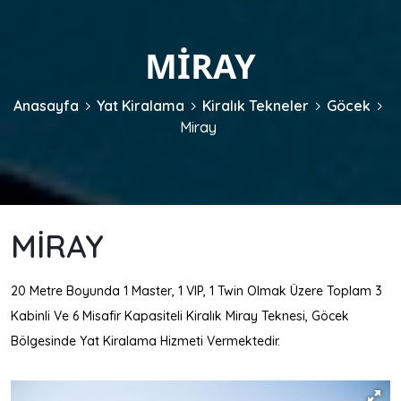
MIRAY
Anasayfa
Yat Kiralama
Kiralık Tekneler
Göcek
Miray
MIRAY
20 Metre Boyunda 1 Master, 1 VIP, 1 Twin Olmak Üzere Toplam 3
Kabinli Ve 6 Misafir Kapasiteli Kiralık Miray Teknesi, Göcek
Bölgesinde Yat Kiralama Hizmeti Vermektedir.