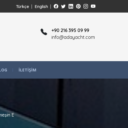
Türkçe
English
+90 216 395 09 99
info@adayacht.com
LOG
İLETIŞIM
meşin E