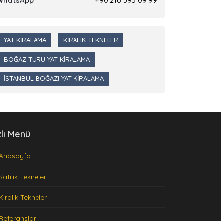
WhatsApp
+90 216 395 09 99
YAT KIRALAMA
KIRALIK TEKNELER
BOĞAZ TURU YAT KIRALAMA
İSTANBUL BOĞAZI YAT KIRALAMA
zlı Menü
Anasayfa
Satılık Tekneler
Kiralık Tekneler
Referanslar