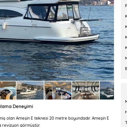
R
K
iralama Deneyimi
enmiş olan Ameşin E teknesi 20 metre boyundadır. Ameşin E
nda revizyon görmüştür.