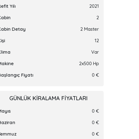
efit Yılı
2021
Kabin
2
Kabin Detay
2 Master
işi
12
Klima
Var
Makine
2x500 Hp
Başlangıç Fiyatı
0 €
GÜNLÜK KIRALAMA FIYATLARI
Mayıs
0 €
Haziran
0 €
Temmuz
0 €