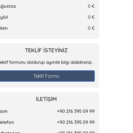
Ağustos
0 €
ylül
0 €
Ekim
0 €
TEKLIF ISTEYINIZ
eklif formunu doldurup ayrıntılı bilgi alabilirsiniz...
Teklif Formu
İLETIŞIM
Gsm
+90 216 395 09 99
Telefon
+90 216 395 09 99