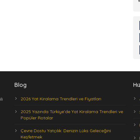
Blog
Hı
2026 Yat Kiralama Trendleri ve Fiyatları
li
2025 Yazında Türkiye’de Yat Kiralama Trendleri ve
Popüler Rotalar
Çevre Dostu Yatçılık: Denizin Lüks Geleceğini
Keşfetmek