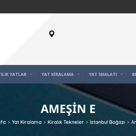
ILIK YATLAR
YAT KIRALAMA
YAT İMALATI
B
AMEŞIN E
yfa
Yat Kiralama
Kiralık Tekneler
İstanbul Boğazı
A