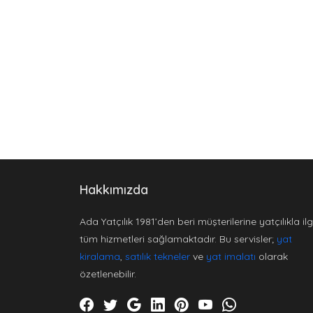
Hakkımızda
Ada Yatçılık 1981’den beri müşterilerine yatçılıkla ilgi
tüm hizmetleri sağlamaktadır. Bu servisler;
yat
kiralama
,
satılık tekneler
ve
yat imalatı
olarak
özetlenebilir.