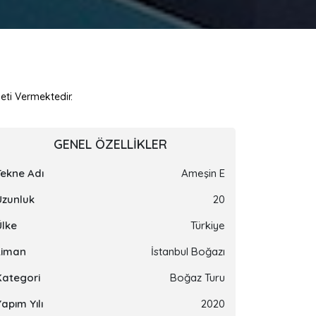
eti Vermektedir.
GENEL ÖZELLIKLER
Tekne Adı
Ameşin E
Uzunluk
20
Ülke
Türkiye
Liman
İstanbul Boğazı
Kategori
Boğaz Turu
apım Yılı
2020