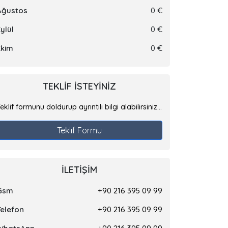
Ağustos
0 €
ylül
0 €
Ekim
0 €
TEKLIF ISTEYINIZ
eklif formunu doldurup ayrıntılı bilgi alabilirsiniz...
Teklif Formu
İLETIŞIM
Gsm
+90 216 395 09 99
Telefon
+90 216 395 09 99