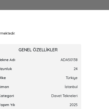
rmektedir.
GENEL ÖZELLIKLER
Tekne Adı
ADA50138
Uzunluk
24
Ülke
Türkiye
Liman
İstanbul
Kategori
Davet Tekneleri
apım Yılı
2025