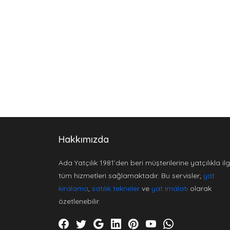
Hakkımızda
Ada Yatçılık 1981’den beri müşterilerine yatçılıkla ilgi
tüm hizmetleri sağlamaktadır. Bu servisler;
yat
kiralama
,
satılık tekneler
ve
yat imalatı
olarak
özetlenebilir.