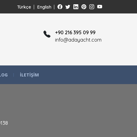
Türkçe
English
+90 216 395 09 99
info@adayacht.com
LOG
İLETIŞIM
138