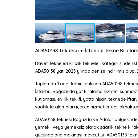
ADA50138 Teknesi ile İstanbul Tekne Kiral
Davet Tekneleri kiralık tekneler kategorisinde l
ADA50138 yatı 2025 yılında denize indirilmiş olup,
Toplamda 1 adet kabini bulunan ADA50138 teknesi
İstanbul Boğazında yat kiralama hizmeti sunmak
kutlaması, evlilik teklifi, yatta nişan, teknede ifta
saatlik kiralamaları içeren hizmetler yer almaktad
ADA50138 teknesi Boğazda ve Adalar bölgesinde ki
yemekli veya yemeksiz olarak saatlik tekne kira
gücünde ana makinası mevcuttur. ADA50138 teknesi iç