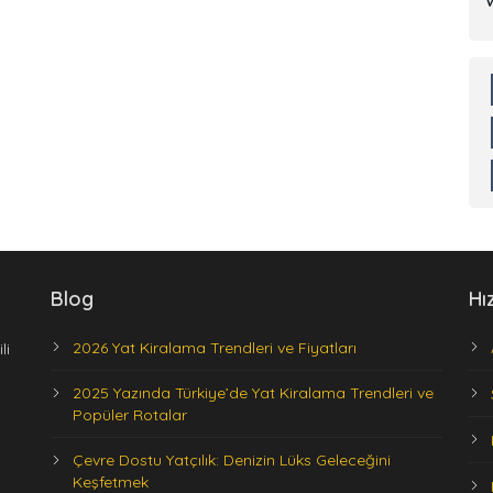
Blog
Hı
2026 Yat Kiralama Trendleri ve Fiyatları
li
2025 Yazında Türkiye’de Yat Kiralama Trendleri ve
Popüler Rotalar
Çevre Dostu Yatçılık: Denizin Lüks Geleceğini
Keşfetmek