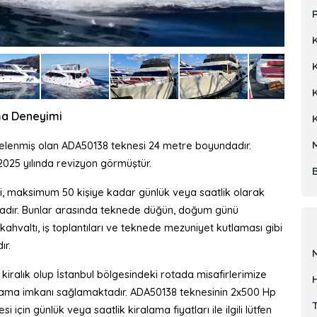
R
K
ama Deneyimi
istelenmiş olan ADA50138 teknesi 24 metre boyundadır.
 2025 yılında revizyon görmüştür.
, maksimum 50 kişiye kadar günlük veya saatlik olarak
tadır. Bunlar arasında teknede düğün, doğum günü
r, kahvaltı, iş toplantıları ve teknede mezuniyet kutlaması gibi
ır.
ralık olup İstanbul bölgesindeki rotada misafirlerimize
lama imkanı sağlamaktadır. ADA50138 teknesinin 2x500 Hp
in günlük veya saatlik kiralama fiyatları ile ilgili lütfen