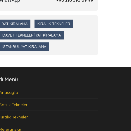
WhatsApp
+90 216 395 09 99
YAT KIRALAMA
KIRALIK TEKNELER
DAVET TEKNELERI YAT KIRALAMA
İSTANBUL YAT KIRALAMA
zlı Menü
Anasayfa
Satılık Tekneler
Kiralık Tekneler
Referanslar