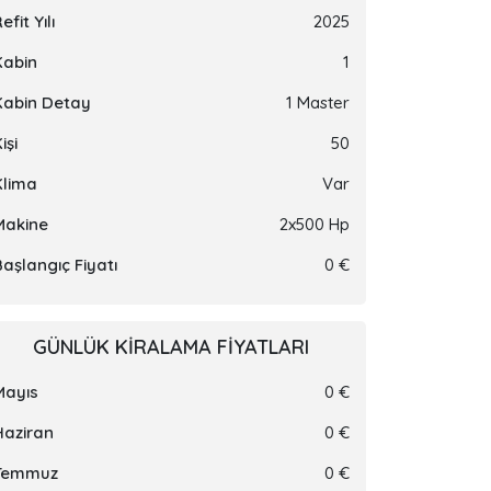
efit Yılı
2025
Kabin
1
Kabin Detay
1 Master
işi
50
Klima
Var
Makine
2x500 Hp
Başlangıç Fiyatı
0 €
GÜNLÜK KIRALAMA FIYATLARI
Mayıs
0 €
Haziran
0 €
Temmuz
0 €