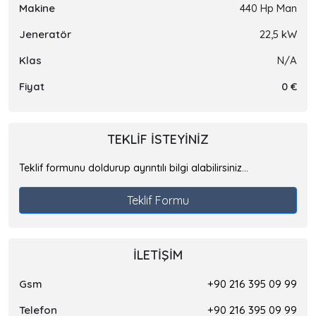
Makine
440 Hp Man
Jeneratör
22,5 kW
Klas
N/A
Fiyat
0 €
TEKLIF ISTEYINIZ
Teklif formunu doldurup ayrıntılı bilgi alabilirsiniz...
Teklif Formu
İLETIŞIM
Gsm
+90 216 395 09 99
Telefon
+90 216 395 09 99