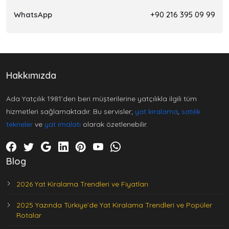
WhatsApp
+90 216 395 09 99
Hakkımızda
Ada Yatçılık 1981’den beri müşterilerine yatçılıkla ilgili tüm
hizmetleri sağlamaktadır. Bu servisler;
yat kiralama
,
satılık
tekneler
ve
yat imalatı
olarak özetlenebilir.
Blog
2026 Yat Kiralama Trendleri ve Fiyatları
2025 Yazında Türkiye’de Yat Kiralama Trendleri ve Popüler
Rotalar