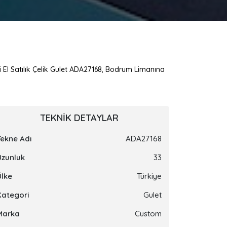
i El Satılık Çelik Gulet ADA27168, Bodrum Limanına
TEKNIK DETAYLAR
Tekne Adı
ADA27168
Uzunluk
33
Ülke
Türkiye
Kategori
Gulet
Marka
Custom