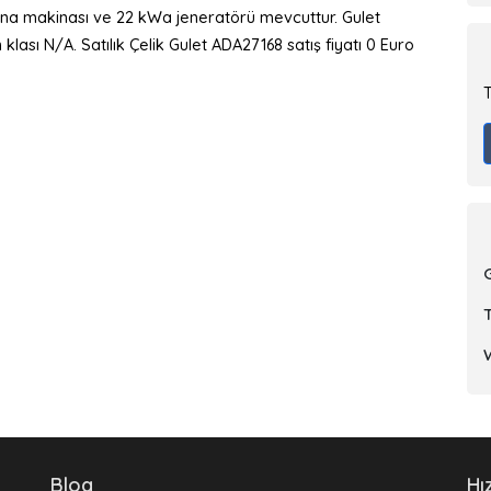
na makinası ve 22 kWa jeneratörü mevcuttur. Gulet
ası N/A. Satılık Çelik Gulet ADA27168 satış fiyatı 0 Euro
T
Blog
Hı