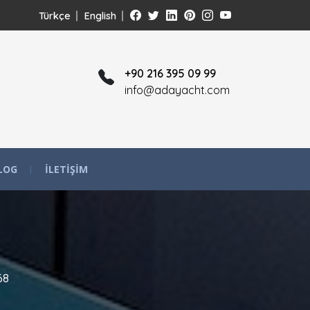
Türkçe
English
+90 216 395 09 99
info@adayacht.com
LOG
İLETIŞIM
68