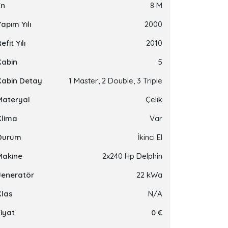
En
8 M
apım Yılı
2000
efit Yılı
2010
Kabin
5
Kabin Detay
1 Master, 2 Double, 3 Triple
Materyal
Çelik
Klima
Var
Durum
İkinci El
Makine
2x240 Hp Delphin
Jeneratör
22 kWa
Klas
N/A
Fiyat
0 €