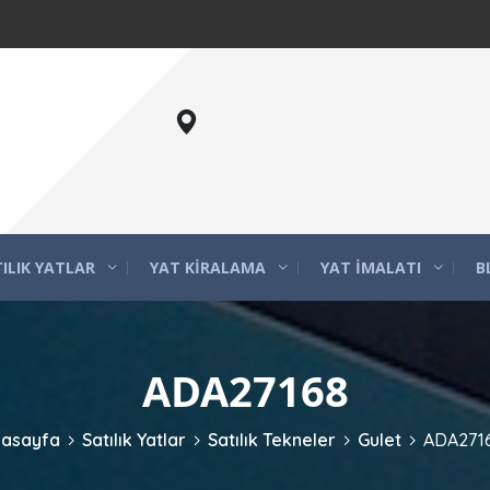
ILIK YATLAR
YAT KIRALAMA
YAT İMALATI
B
ADA27168
nasayfa
Satılık Yatlar
Satılık Tekneler
Gulet
ADA271