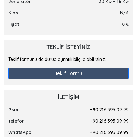
Jeneratör
30 Kw + 16 Kw
Klas
N/A
Fiyat
0 €
TEKLIF ISTEYINIZ
Teklif formunu doldurup ayrıntılı bilgi alabilirsiniz...
Teklif Formu
İLETIŞIM
Gsm
+90 216 395 09 99
Telefon
+90 216 395 09 99
WhatsApp
+90 216 395 09 99