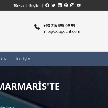
Türkçe
English
+90 216 395 09 99
info@adayacht.com
LOG
İLETIŞIM
 MARMARIS'TE
ler fora!