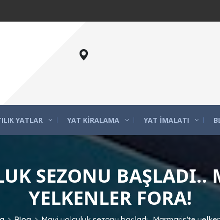
ILIK YATLAR
YAT KIRALAMA
YAT İMALATI
B
UK SEZONU BAŞLADI..
YELKENLER FORA!
a
Blog
Mavi yolculuk sezonu başladı.. Marmaris'te yelken