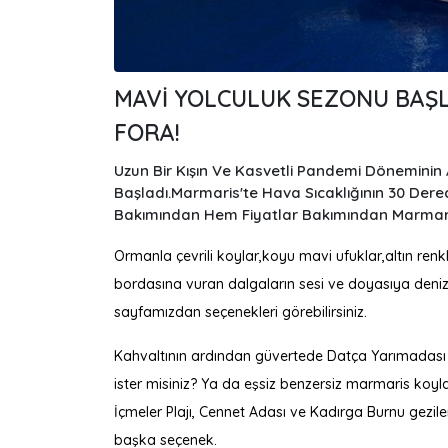
MAVI YOLCULUK SEZONU BAŞL
FORA!
Uzun Bir Kışın Ve Kasvetli Pandemi Döneminin 
Başladı.Marmaris'te Hava Sıcaklığının 30 De
Bakımından Hem Fiyatlar Bakımından Marmaris
Ormanla çevrili koylar,koyu mavi ufuklar,altın renkli
bordasına vuran dalgaların sesi ve doyasıya deni
sayfamızdan seçenekleri görebilirsiniz.
Kahvaltının ardından güvertede Datça Yarımadası
ister misiniz? Ya da eşsiz benzersiz marmaris koylar
İçmeler Plajı, Cennet Adası ve Kadırga Burnu geziler
başka seçenek.