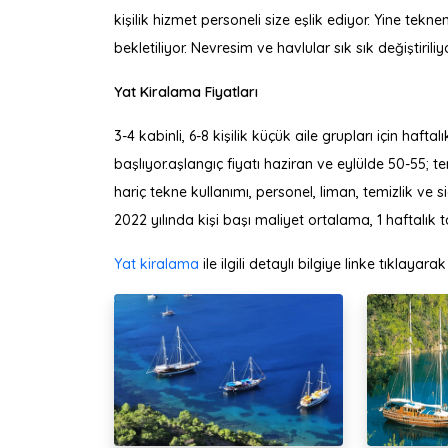
kişilik hizmet personeli size eşlik ediyor. Yine tek
bekletiliyor. Nevresim ve havlular sık sık değiştiriliyo
Yat Kiralama Fiyatları
3-4 kabinli, 6-8 kişilik küçük aile grupları için hafta
başlıyor.aşlangıç fiyatı haziran ve eylülde 50-55; 
hariç tekne kullanımı, personel, liman, temizlik ve s
2022 yılında kişi başı maliyet ortalama, 1 haftalık tat
Yat kiralama
ile ilgili detaylı bilgiye linke tıklayara